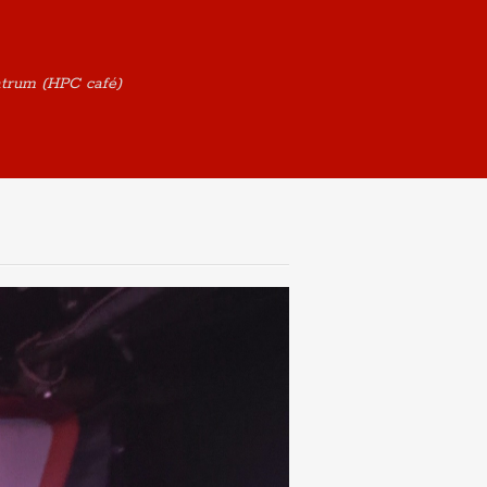
ntrum (HPC café)