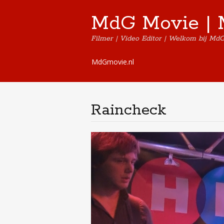
MdG Movie | 
Filmer | Video Editor | Welkom bij Md
Skip
MdGmovie.nl
to
content
Raincheck