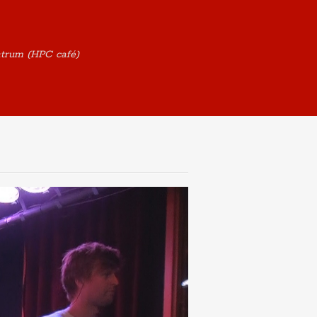
ntrum (HPC café)