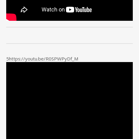
5https://youtu.be/R0SPWPyDf_M