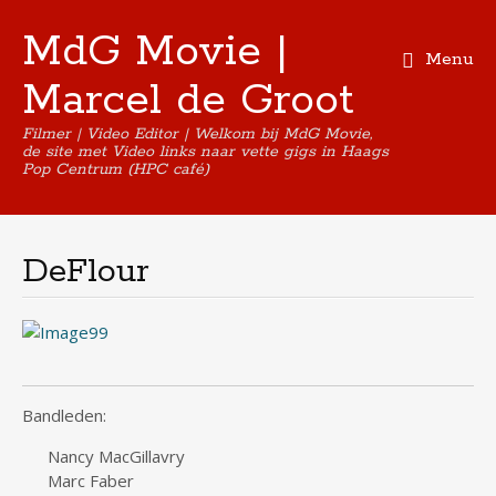
MdG Movie |
Menu
Marcel de Groot
Filmer | Video Editor | Welkom bij MdG Movie,
de site met Video links naar vette gigs in Haags
Pop Centrum (HPC café)
Skip
to
content
DeFlour
Bandleden:
Nancy MacGillavry
Marc Faber