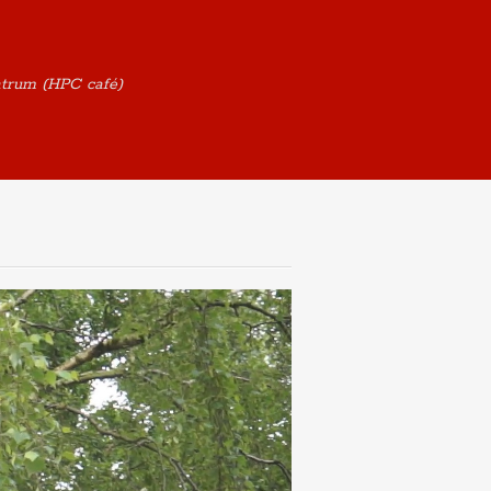
ntrum (HPC café)