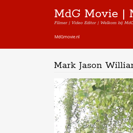
MdG Movie | 
Filmer | Video Editor | Welkom bij Md
Skip
MdGmovie.nl
to
content
Mark Jason Willi