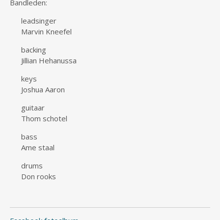
Bandleden:
leadsinger
Marvin Kneefel
backing
Jillian Hehanussa
keys
Joshua Aaron
guitaar
Thom schotel
bass
Ame staal
drums
Don rooks