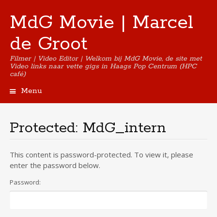
MdG Movie | Marcel
de Groot
Filmer | Video Editor | Welkom bij MdG Movie, de site met
Video links naar vette gigs in Haags Pop Centrum (HPC
café)
Menu
Skip
to
content
Protected: MdG_intern
This content is password-protected. To view it, please
enter the password below.
Password: